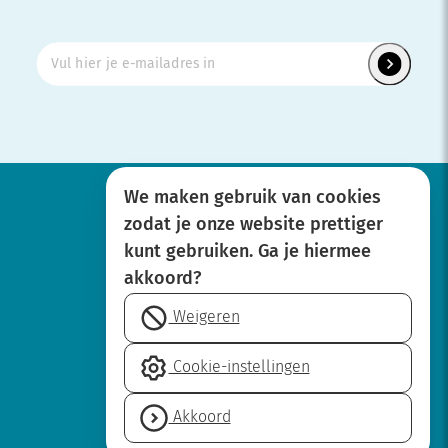
We maken gebruik van cookies
zodat je onze website prettiger
Werken bij
kunt gebruiken. Ga je hiermee
Over SBOH
akkoord?
Privacyverklaring
Weigeren
Disclaimer
Cookie-
Cookie-instellingen
instellingen
Neem contact op
Akkoord