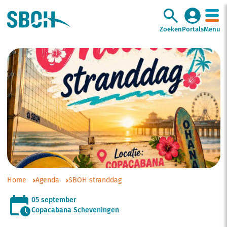
Zoeken
Portals
Menu
Home
Agenda
SBOH stranddag
05 september
Copacabana Scheveningen