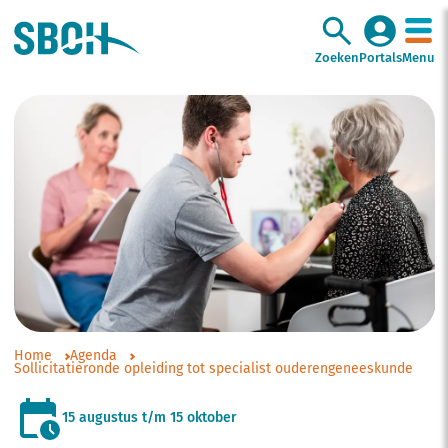
Zoeken
Portals
Menu
Home
Agenda
Sollicitatieronde opleiding tot specialist ouderengeneeskunde
15 augustus t/m 15 oktober