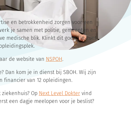
ertise en betrokkenheid zorgen voor een
 werk je samen met politie, gemeenten en
e medische blik. Klinkt dit goed? Je kunt
opleidingsplek.
 naar de website van
NSPOH
.
 Dan kom je in dienst bij SBOH. Wij zijn
n financier van 12 opleidingen.
et ziekenhuis? Op
Next Level Dokter
vind
erst een dagje meelopen voor je beslist?