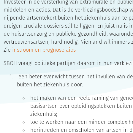
Investeer in de versterking van extramurale en publi
middelen en acties. Dat is de verkiezingsboodschap v
nijpende artsentekort buiten het ziekenhuis aan te p
dreigen cruciale dossiers stil te liggen. En juist nu is
de huisartsenzorg en publieke gezondheid, waaronder
vertrouwensartsen, hard nodig. Niemand wil immers zo
Zie
instroom en prognose aios
SBOH vraagt politieke partijen daarom in hun verkiez
een beter evenwicht tussen het invullen van d
buiten het ziekenhuis door:
het maken van een reële raming van gene
basisartsen over opleidingsplekken buiten
ziekenhuis;
toe te werken naar een minder complex her
herintreden en omscholen van artsen in de 