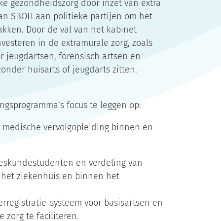
eke gezondheidszorg door inzet van extra
an SBOH aan politieke partijen om het
akken. Door de val van het kabinet
 investeren in de extramurale zorg, zoals
 jeugdartsen, forensisch artsen en
nder huisarts of jeugdarts zitten.
ingsprogramma’s focus te leggen op:
e medische vervolgopleiding binnen en
eskundestudenten en verdeling van
 het ziekenhuis en binnen het
registratie-systeem voor basisartsen en
zorg te faciliteren.