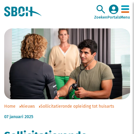
Zoeken
Portals
Menu
Home
Nieuws
Sollicitatieronde opleiding tot huisarts
07 januari 2025