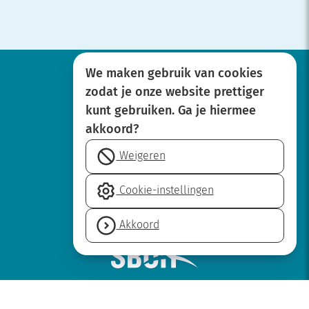
We maken gebruik van cookies
zodat je onze website prettiger
Werken bij
kunt gebruiken. Ga je hiermee
Over SBOH
akkoord?
Privacyverklaring
Weigeren
Disclaimer
Cookie-
Cookie-instellingen
instellingen
Neem contact op
Akkoord