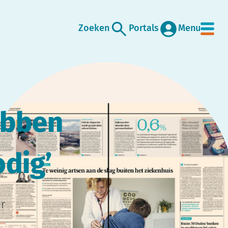
Zoeken
Portals
Menu
ebben
odig’
r