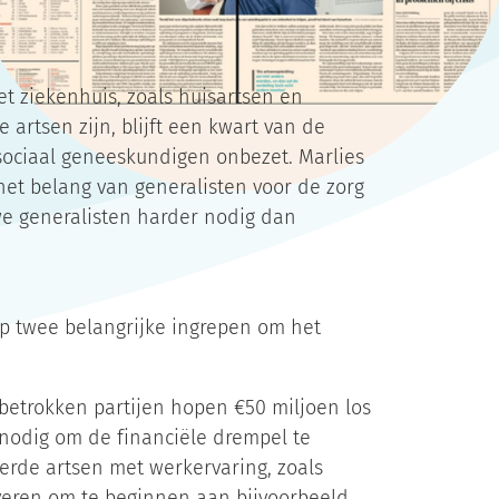
t ziekenhuis, zoals huisartsen en
artsen zijn, blijft een kwart van de
sociaal geneeskundigen onbezet. Marlies
et belang van generalisten voor de zorg
e generalisten harder nodig dan
op twee belangrijke ingrepen om het
etrokken partijen hopen €50 miljoen los
s nodig om de financiële drempel te
erde artsen met werkervaring, zoals
everen om te beginnen aan bijvoorbeeld