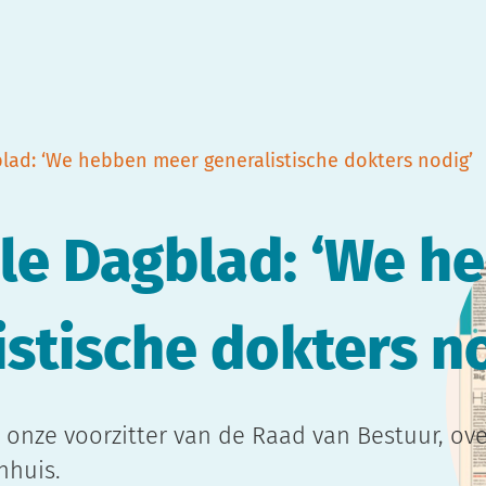
lad: ‘We hebben meer generalistische dokters nodig’
ele Dagblad: ‘We h
stische dokters n
 onze voorzitter van de Raad van Bestuur, ove
nhuis.