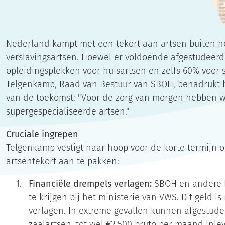
Nederland kampt met een tekort aan artsen buiten he
verslavingsartsen. Hoewel er voldoende afgestudeerde 
opleidingsplekken voor huisartsen en zelfs 60% voor 
Telgenkamp, Raad van Bestuur van SBOH, benadrukt h
van de toekomst: "Voor de zorg van morgen hebben w
supergespecialiseerde artsen."
Cruciale ingrepen
Telgenkamp vestigt haar hoop voor de korte termijn 
artsentekort aan te pakken:
Financiële drempels verlagen:
SBOH en andere b
te krijgen bij het ministerie van VWS. Dit geld i
verlagen. In extreme gevallen kunnen afgestude
zaalartsen, tot wel €2.500 bruto per maand inl