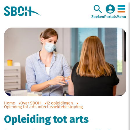
Zoeken
Portals
Menu
Home
Over SBOH
12 opleidingen
Opleiding tot arts infectieziektebestrijding
Opleiding tot arts