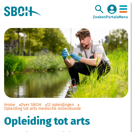
Zoeken
Portals
Menu
Home
Over SBOH
12 opleidingen
Opleiding tot arts medische milieukunde
Opleiding tot arts