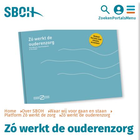
Zoeken
Portals
Menu
Home
Over SBOH
Waar wij voor gaan en staan
Platform Zó werkt de zorg
Zó werkt de ouderenzorg
Zó werkt de ouderenzorg