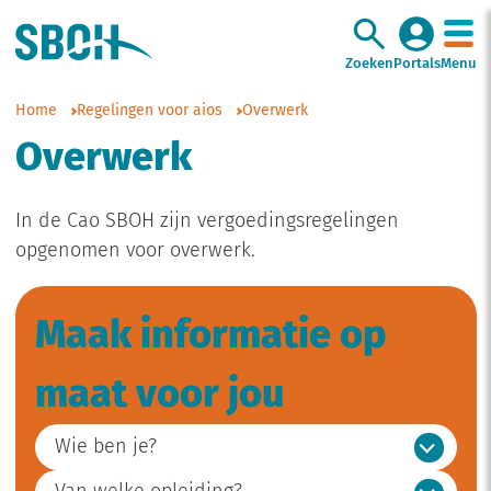
Zoeken
Portals
Menu
Home
Regelingen voor aios
Overwerk
Overwerk
In de Cao SBOH zijn vergoedingsregelingen
opgenomen voor overwerk.
Maak informatie op
maat voor jou
Wie ben je?