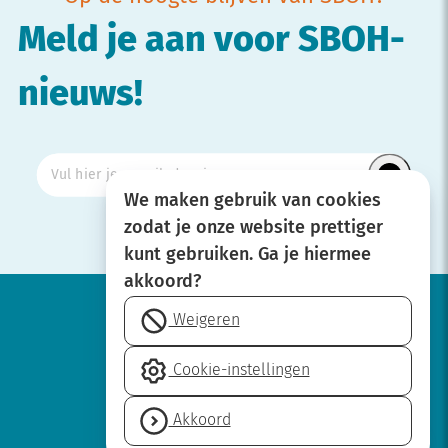
Meld je aan voor SBOH-
nieuws!
We maken gebruik van cookies
zodat je onze website prettiger
kunt gebruiken. Ga je hiermee
akkoord?
Weigeren
Werken bij
Cookie-instellingen
Over SBOH
Privacyverklaring
Akkoord
Disclaimer