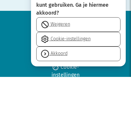
kunt gebruiken. Ga je hiermee
akkoord?
Weigeren
Werken bij
Cookie-instellingen
Over SBOH
Privacyverklaring
Akkoord
Disclaimer
Cookie-
instellingen
Neem contact op