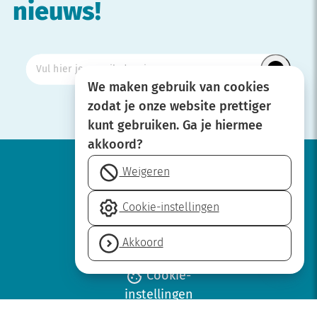
nieuws!
We maken gebruik van cookies
zodat je onze website prettiger
kunt gebruiken. Ga je hiermee
akkoord?
Weigeren
Werken bij
Cookie-instellingen
Over SBOH
Privacyverklaring
Akkoord
Disclaimer
Cookie-
instellingen
Neem contact op