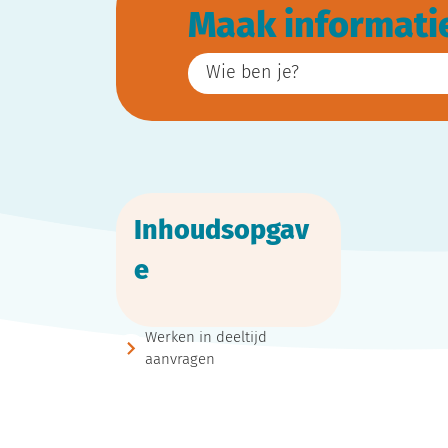
Maak informati
Wie ben je?
Inhoudsopgav
e
Werken in deeltijd
aanvragen