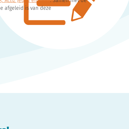
 ActiZ Jeugd en LNVT
. Samen met de
 afgeleid is van deze