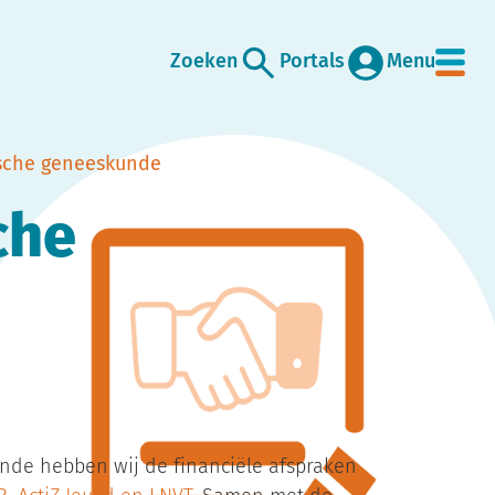
Zoeken
Portals
Menu
sche geneeskunde
che
nde hebben wij de financiële afspraken