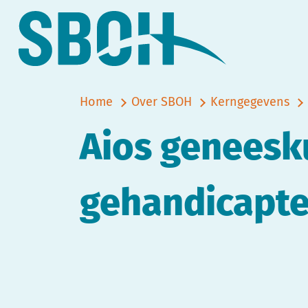
Home
Over SBOH
Kerngegevens
Aios geneesk
gehandicapt