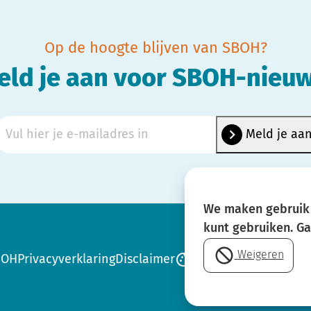
Op de hoogte blijven van SBOH?
eld je aan voor SBOH-nieuw
We maken gebruik 
kunt gebruiken. G
Weigeren
BOH
Privacyverklaring
Disclaimer
Cookie-instellingen