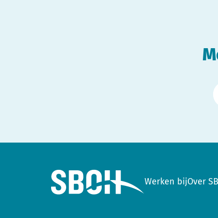
M
Werken bij
Over S