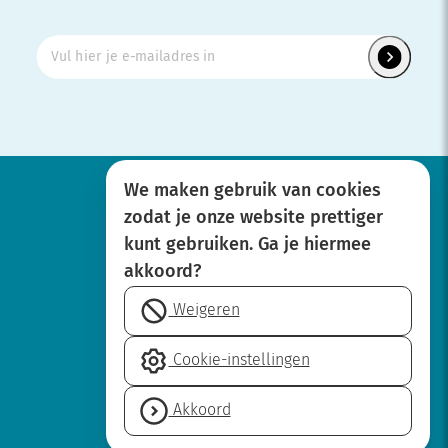
We maken gebruik van cookies
zodat je onze website prettiger
Werken bij
kunt gebruiken. Ga je hiermee
Over SBOH
akkoord?
Privacyverklaring
Weigeren
Disclaimer
Cookie-
Cookie-instellingen
instellingen
Neem contact op
Akkoord