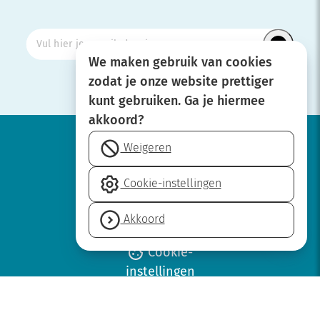
We maken gebruik van cookies
zodat je onze website prettiger
kunt gebruiken. Ga je hiermee
akkoord?
Weigeren
Werken bij
Cookie-instellingen
Over SBOH
Privacyverklaring
Akkoord
Disclaimer
Cookie-
instellingen
Neem contact op