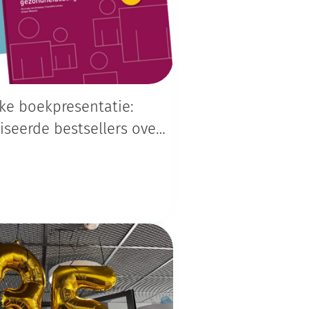
jke boekpresentatie:
iseerde bestsellers over
zorg en publieke
eidszorg