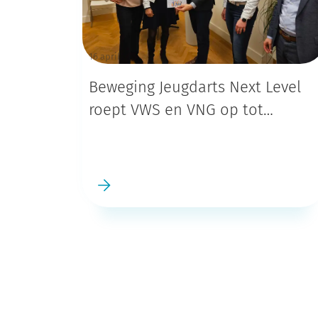
16 april
Beweging Jeugdarts Next Level
roept VWS en VNG op tot
effectievere inzet jeugdarts