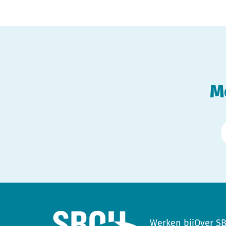
M
Werken bij
Over S