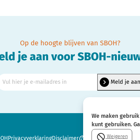
Op de hoogte blijven van SBOH?
eld je aan voor SBOH-nieuw
We maken gebruik 
kunt gebruiken. G
Weigeren
BOH
Privacyverklaring
Disclaimer
Cookie-instellingen