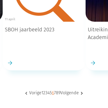
11 april
05 april
SBOH jaarbeeld 2023
Uitreiki
Academis
Vorige
1
2
3
4
5
6
7
8
9
Volgende