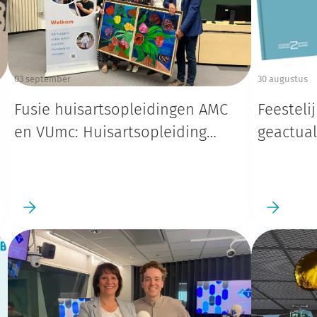
03 september
30 augustus
Fusie huisartsopleidingen AMC
Feesteli
en VUmc: Huisartsopleiding
geactual
Amsterdam UMC
ouderen
gezondh