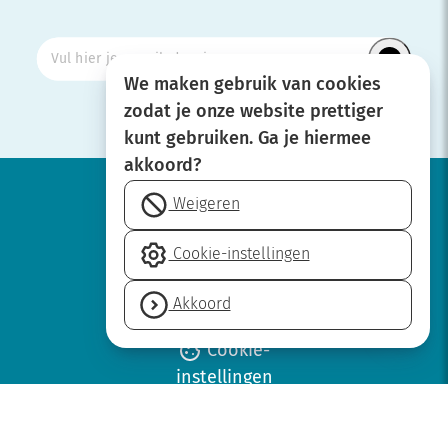
We maken gebruik van cookies
zodat je onze website prettiger
kunt gebruiken. Ga je hiermee
akkoord?
Weigeren
Werken bij
Cookie-instellingen
Over SBOH
Privacyverklaring
Akkoord
Disclaimer
Cookie-
instellingen
Neem contact op