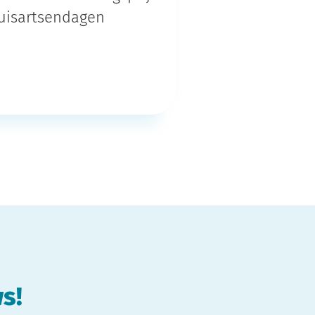
Huisartsendagen
s!