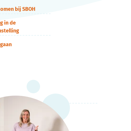
 komen bij SBOH
g in de
nstelling
 gaan