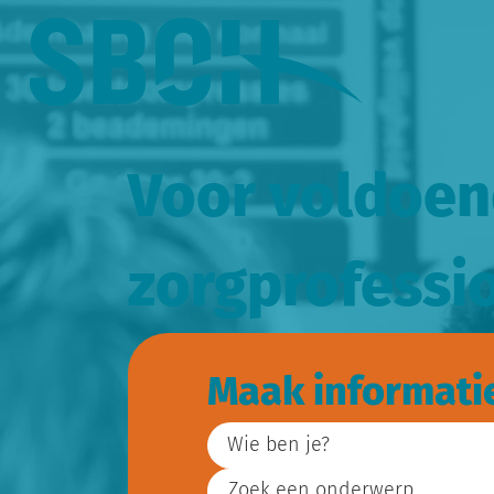
Voor voldoen
zorgprofessi
Maak informati
Wie ben je?