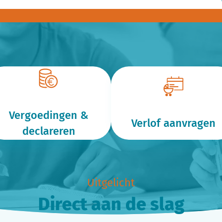
Vergoedingen &
Verlof aanvragen
declareren
Uitgelicht
Direct aan de slag