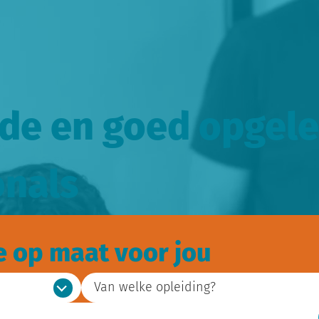
de en goed opgele
onals
e op maat voor jou
Van welke opleiding?