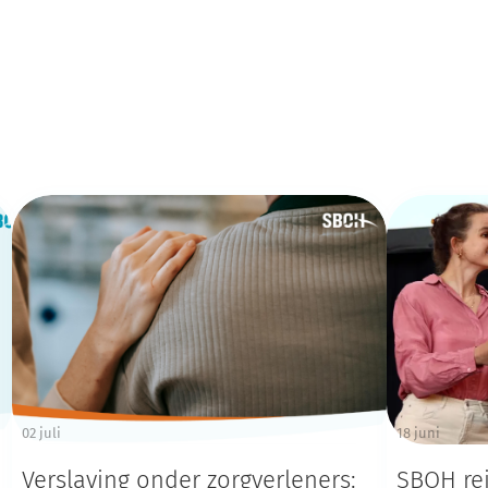
02 juli
18 juni
Verslaving onder zorgverleners:
SBOH rei