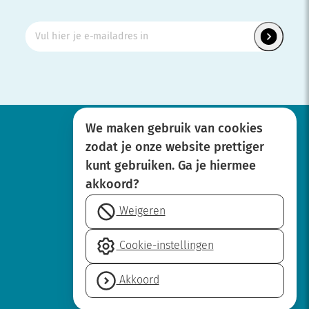
We maken gebruik van cookies
zodat je onze website prettiger
Werken bij
kunt gebruiken. Ga je hiermee
Over SBOH
akkoord?
Privacyverklaring
Weigeren
Disclaimer
Cookie-
Cookie-instellingen
instellingen
Neem contact op
Akkoord