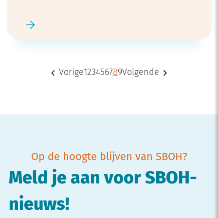
Vorige
1
2
3
4
5
6
7
8
9
Volgende
Op de hoogte blijven van SBOH?
Meld je aan voor SBOH-
nieuws!