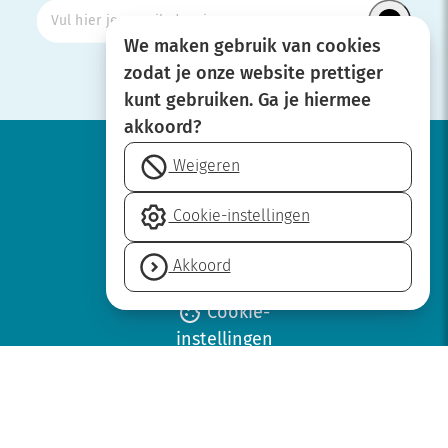
We maken gebruik van cookies
zodat je onze website prettiger
kunt gebruiken. Ga je hiermee
akkoord?
Weigeren
Werken bij
Cookie-instellingen
Over SBOH
Privacyverklaring
Akkoord
Disclaimer
Cookie-
instellingen
Neem contact op